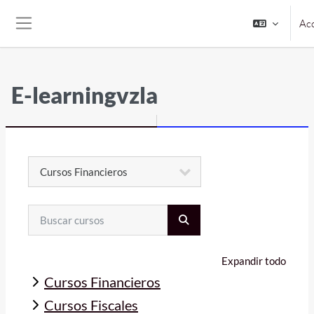
Salta al contenido principal
Ac
Panel lateral
E-learningvzla
Categorías
Buscar cursos
BUSCAR CURSOS
Expandir todo
Cursos Financieros
Cursos Fiscales