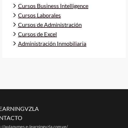
Cursos Business Intelligence
Cursos Laborales
Cursos de Administración
Cursos de Excel
Administración Inmobiliaria
LEARNINGVZLA
NTACTO
s://aulapymes.e-learningvzla.com.ve/