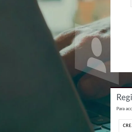
Regi
Para acc
CRE