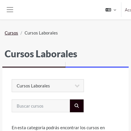
Salta al contenido principal
Ac
Panel lateral
Cursos
Cursos Laborales
Cursos Laborales
Categorías
Buscar cursos
BUSCAR CURSOS
En esta categoría podrás encontrar los cursos en