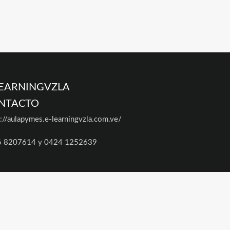
LEARNINGVZLA
NTACTO
s://aulapymes.e-learningvzla.com.ve/
6 8207614 y 0424 1252639